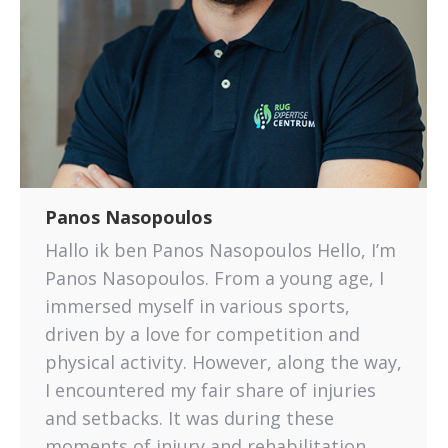
Panos Nasopoulos
Hallo ik ben Panos Nasopoulos Hello, I’m
Panos Nasopoulos. From a young age, I
immersed myself in various sports,
driven by a love for competition and
physical activity. However, along the way,
I encountered my fair share of injuries
and setbacks. It was during these
moments of injury and rehabilitation