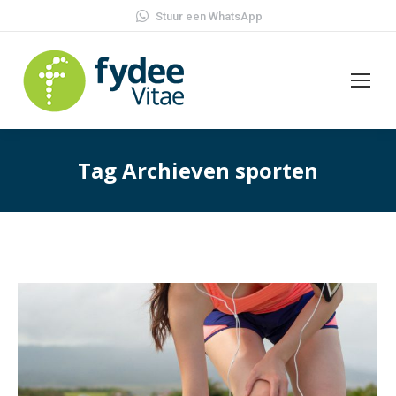
Stuur een WhatsApp
Tag Archieven
sporten